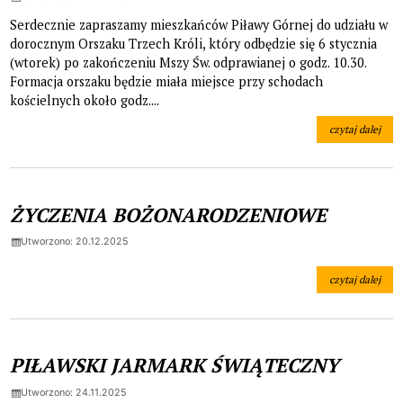
Serdecznie zapraszamy mieszkańców Piławy Górnej do udziału w
dorocznym Orszaku Trzech Króli, który odbędzie się 6 stycznia
(wtorek) po zakończeniu Mszy Św. odprawianej o godz. 10.30.
Formacja orszaku będzie miała miejsce przy schodach
kościelnych około godz....
czytaj dalej
na temat: Orsza
ŻYCZENIA BOŻONARODZENIOWE
Utworzono: 20.12.2025
czytaj dalej
na temat: ŻY
PIŁAWSKI JARMARK ŚWIĄTECZNY
Utworzono: 24.11.2025