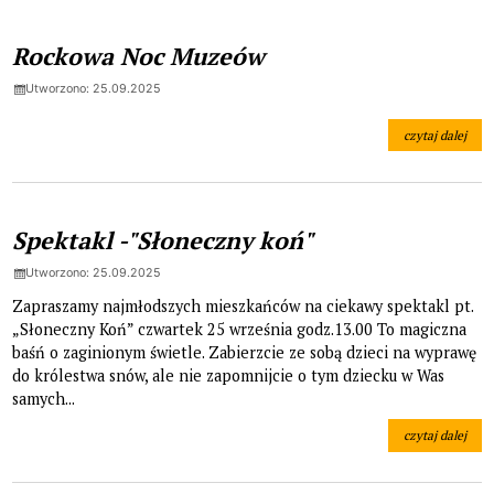
Rockowa Noc Muzeów
Utworzono: 25.09.2025
czytaj dalej
na temat: Roc
Spektakl -"Słoneczny koń"
Utworzono: 25.09.2025
Zapraszamy najmłodszych mieszkańców na ciekawy spektakl pt.
„Słoneczny Koń” czwartek 25 września godz.13.00 To magiczna
baśń o zaginionym świetle. Zabierzcie ze sobą dzieci na wyprawę
do królestwa snów, ale nie zapomnijcie o tym dziecku w Was
samych...
czytaj dalej
na temat: Spekt