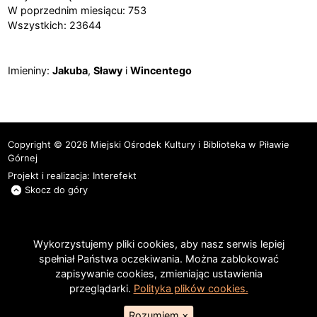
W poprzednim miesiącu: 753
Wszystkich: 23644
Imieniny
Imieniny:
Jakuba
,
Sławy
i
Wincentego
Copyright © 2026 Miejski Ośrodek Kultury i Biblioteka w Piławie
Górnej
Projekt i realizacja:
Interefekt
Skocz do góry
Wykorzystujemy pliki cookies, aby nasz serwis lepiej
spełniał Państwa oczekiwania. Można zablokować
zapisywanie cookies, zmieniając ustawienia
przeglądarki.
Polityka plików cookies.
Rozumiem
×