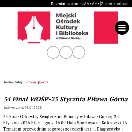
Ustaw domyślną czcionkę
Ustaw większą czcionkę
Ustaw największą czc
Rozmiar czcionek:
A
A+
A++
|
Zmień kontrast
Przejdź do głównej treści
Przejdź do wyszukiwarki
Kanał Youtube
Profil na instagram.com
Profil na facebook.com
1
«
»
1
Jesteś tutaj:
Strona główna
Strona główna
Aktualności, strona 2 z 11
34 Finał WOŚP-25 Stycznia Piława Górna
Utworzono: 14.01.2026
34 Finał Orkiestry Świątecznej Pomocy w Piławie Górnej-25
Stycznia 2026 Start - godz. 16.00 Hala Sportowa ul. Kościuszki 1A
Tematem przewodnim tegorocznej edycji jest : „Diagnostyka i