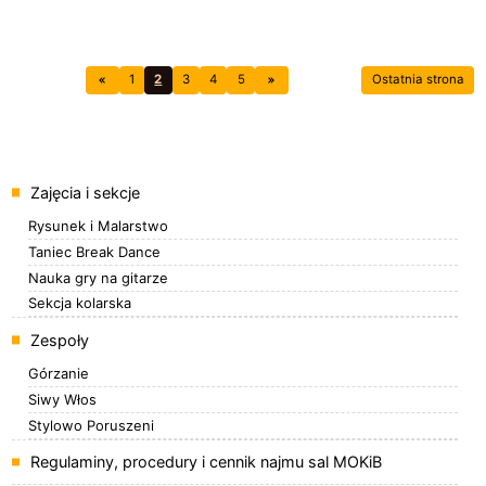
1
2
3
4
5
Ostatnia strona
Menu
Zajęcia i sekcje
Rysunek i Malarstwo
Taniec Break Dance
Nauka gry na gitarze
Sekcja kolarska
Zespoły
Górzanie
Siwy Włos
Stylowo Poruszeni
Regulaminy, procedury i cennik najmu sal MOKiB