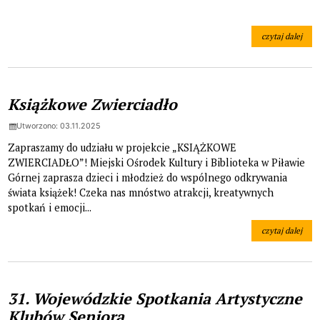
czytaj dalej
na temat: PIŁ
Książkowe Zwierciadło
Utworzono: 03.11.2025
Zapraszamy do udziału w projekcie „KSIĄŻKOWE
ZWIERCIADŁO”! Miejski Ośrodek Kultury i Biblioteka w Piławie
Górnej zaprasza dzieci i młodzież do wspólnego odkrywania
świata książek! Czeka nas mnóstwo atrakcji, kreatywnych
spotkań i emocji...
czytaj dalej
na temat: Ksią
31. Wojewódzkie Spotkania Artystyczne
Klubów Seniora