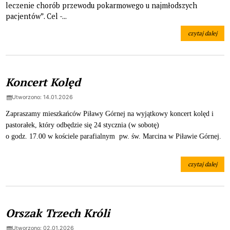
leczenie chorób przewodu pokarmowego u najmłodszych
pacjentów”. Cel -...
czytaj dalej
na temat: 34 Fi
Koncert Kolęd
Utworzono: 14.01.2026
Zapraszamy mieszkańców Piławy Górnej na wyjątkowy koncert kolęd i
pastorałek, który odbędzie się 24 stycznia (w sobotę)
o godz. 17.00 w kościele parafialnym pw. św. Marcina w Piławie Górnej.
czytaj dalej
na temat: Konce
Orszak Trzech Króli
Utworzono: 02.01.2026