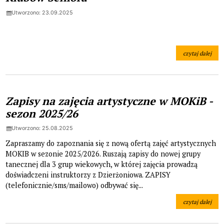
Utworzono: 23.09.2025
czytaj dalej
na temat: 31. 
Zapisy na zajęcia artystyczne w MOKiB -
sezon 2025/26
Utworzono: 25.08.2025
Zapraszamy do zapoznania się z nową ofertą zajęć artystycznych
MOKIB w sezonie 2025/2026. Ruszają zapisy do nowej grupy
tanecznej dla 3 grup wiekowych, w której zajęcia prowadzą
doświadczeni instruktorzy z Dzierżoniowa. ZAPISY
(telefonicznie/sms/mailowo) odbywać się...
czytaj dalej
na temat: Zapis