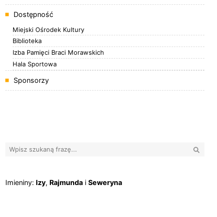
Dostępność
Miejski Ośrodek Kultury
Biblioteka
Izba Pamięci Braci Morawskich
Hala Sportowa
Sponsorzy
Banery boczne
Wyszuk
Imieniny
Imieniny:
Izy
,
Rajmunda
i
Seweryna