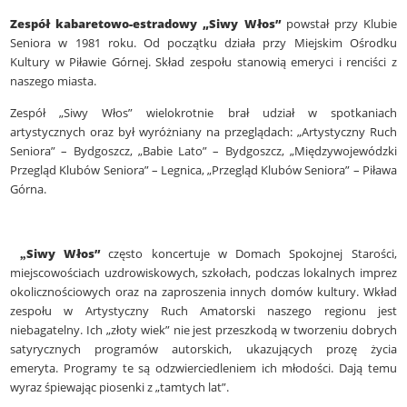
Zespół kabaretowo-estradowy „Siwy Włos”
powstał przy Klubie
Seniora w 1981 roku. Od początku działa przy Miejskim Ośrodku
Kultury w Piławie Górnej. Skład zespołu stanowią emeryci i renciści z
naszego miasta.
Zespół „Siwy Włos” wielokrotnie brał udział w spotkaniach
artystycznych oraz był wyróżniany na przeglądach: „Artystyczny Ruch
Seniora” – Bydgoszcz, „Babie Lato” – Bydgoszcz, „Międzywojewódzki
Przegląd Klubów Seniora” – Legnica, „Przegląd Klubów Seniora” – Piława
Górna.
„
Siwy Włos”
często koncertuje w Domach Spokojnej Starości,
miejscowościach uzdrowiskowych, szkołach, podczas lokalnych imprez
okolicznościowych oraz na zaproszenia innych domów kultury. Wkład
zespołu w Artystyczny Ruch Amatorski naszego regionu jest
niebagatelny. Ich „złoty wiek” nie jest przeszkodą w tworzeniu dobrych
satyrycznych programów autorskich, ukazujących prozę życia
emeryta. Programy te są odzwierciedleniem ich młodości. Dają temu
wyraz śpiewając piosenki z „tamtych lat”.