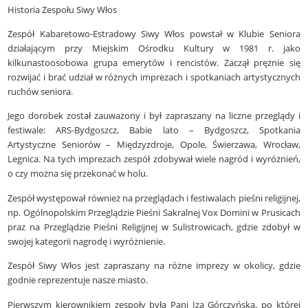
Historia Zespołu Siwy Włos
Zespół Kabaretowo-Estradowy Siwy Włos powstał w Klubie Seniora
działającym przy Miejskim Ośrodku Kultury w 1981 r. jako
kilkunastoosobowa grupa emerytów i rencistów. Zaczął prężnie się
rozwijać i brać udział w różnych imprezach i spotkaniach artystycznych
ruchów seniora.
Jego dorobek został zauważony i był zapraszany na liczne przeglądy i
festiwale: ARS-Bydgoszcz, Babie lato – Bydgoszcz, Spotkania
Artystyczne Seniorów – Międzyzdroje, Opole, Świerzawa, Wrocław,
Legnica. Na tych imprezach zespół zdobywał wiele nagród i wyróżnień,
o czy można się przekonać w holu.
Zespół występował również na przeglądach i festiwalach pieśni religijnej,
np. Ogólnopolskim Przeglądzie Pieśni Sakralnej Vox Domini w Prusicach
praz na Przeglądzie Pieśni Religijnej w Sulistrowicach, gdzie zdobył w
swojej kategorii nagrodę i wyróżnienie.
Zespół Siwy Włos jest zapraszany na różne imprezy w okolicy, gdzie
godnie reprezentuje nasze miasto.
Pierwszym kierownikiem zespoły była Pani Iza Górczyńska, po której