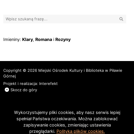
Wyszuk
Imieniny
Imieniny:
Klary
,
Romana
i
Rozyny
Copyright © 2026 Miejski Ośrodek Kultury i Biblioteka w Piławie
Górnej
Projekt i realizacja:
Interefekt
Skocz do góry
Wykorzystujemy pliki cookies, aby nasz serwis lepiej
spełniał Państwa oczekiwania. Można zablokować
zapisywanie cookies, zmieniając ustawienia
przeglądarki.
Polityka plików cookies.