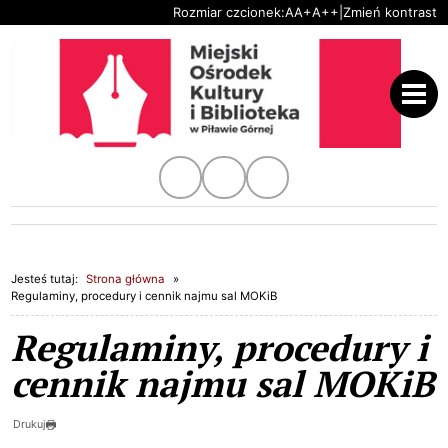
Ustaw domyślną czcionkę
Ustaw większą czcionkę
Ustaw największą czc
Rozmiar czcionek:
A
A+
A++
|
Zmień kontrast
Przejdź do głównej treści
Przejdź do wyszukiwarki
Kanał Youtube
Profil na instagram.com
Profil na facebook.com
1
«
»
1
Jesteś tutaj:
Strona główna
Regulaminy, procedury i cennik najmu sal MOKiB
Regulaminy, procedury i
cennik najmu sal MOKiB
Drukuj