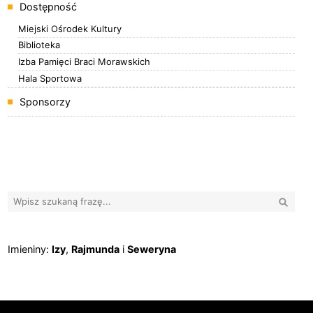
Dostępność
Miejski Ośrodek Kultury
Biblioteka
Izba Pamięci Braci Morawskich
Hala Sportowa
Sponsorzy
Banery boczne
Wyszuk
Imieniny
Imieniny:
Izy
,
Rajmunda
i
Seweryna