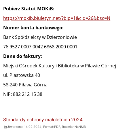
Pobierz Statut MOKiB:
https://mokib.biuletyn.net/?bip=1&cid=26&bsc=N
Numer konta bankowego:
Bank Spółdzielczy w Dzierżoniowie
76 9527 0007 0042 6868 2000 0001
Dane do faktury:
Miejski Ośrodek Kultury i Biblioteka w Piławie Górnej
ul. Piastowska 40
58-240 Piława Górna
NIP: 882 212 15 38
ZAŁĄCZNIKI
Standardy ochrony małoletnich 2024
Utworzono: 14.02.2024, Format:
PDF
, Rozmiar:
NaNMB