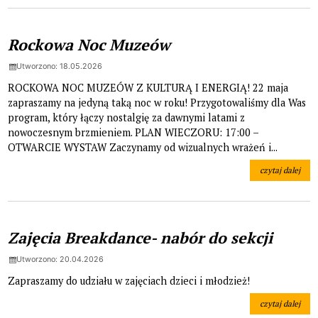
Rockowa Noc Muzeów
Utworzono: 18.05.2026
ROCKOWA NOC MUZEÓW Z KULTURĄ I ENERGIĄ! 22 maja
zapraszamy na jedyną taką noc w roku! Przygotowaliśmy dla Was
program, który łączy nostalgię za dawnymi latami z
nowoczesnym brzmieniem. PLAN WIECZORU: 17:00 –
OTWARCIE WYSTAW Zaczynamy od wizualnych wrażeń i...
czytaj dalej
na temat: Roc
Zajęcia Breakdance- nabór do sekcji
Utworzono: 20.04.2026
Zapraszamy do udziału w zajęciach dzieci i młodzież!
czytaj dalej
na temat: Zajęc