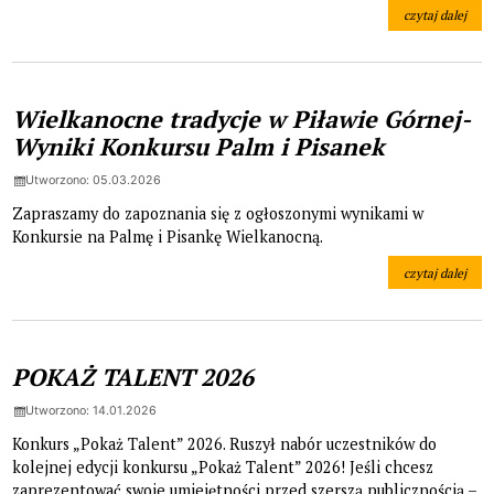
czytaj dalej
na temat: Kier
Wielkanocne tradycje w Piławie Górnej-
Wyniki Konkursu Palm i Pisanek
Utworzono: 05.03.2026
Zapraszamy do zapoznania się z ogłoszonymi wynikami w
Konkursie na Palmę i Pisankę Wielkanocną.
czytaj dalej
na temat: Wielk
POKAŻ TALENT 2026
Utworzono: 14.01.2026
Konkurs „Pokaż Talent” 2026. Ruszył nabór uczestników do
kolejnej edycji konkursu „Pokaż Talent” 2026! Jeśli chcesz
zaprezentować swoje umiejętności przed szerszą publicznością –