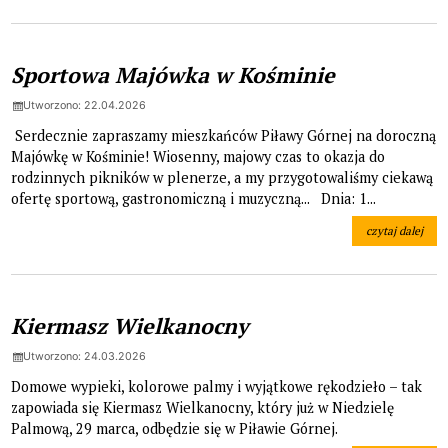
Sportowa Majówka w Kośminie
Utworzono: 22.04.2026
Serdecznie zapraszamy mieszkańców Piławy Górnej na doroczną
Majówkę w Kośminie! Wiosenny, majowy czas to okazja do
rodzinnych pikników w plenerze, a my przygotowaliśmy ciekawą
ofertę sportową, gastronomiczną i muzyczną... Dnia: 1...
czytaj dalej
na temat: Spor
Kiermasz Wielkanocny
Utworzono: 24.03.2026
Domowe wypieki, kolorowe palmy i wyjątkowe rękodzieło – tak
zapowiada się Kiermasz Wielkanocny, który już w Niedzielę
Palmową, 29 marca, odbędzie się w Piławie Górnej.