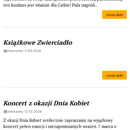
ten konkurs jest właśnie dla Ciebie! Pula nagród...
czytaj dalej
na temat: POK
Książkowe Zwierciadło
Utworzono: 11.03.2026
czytaj dalej
na temat: Ksią
Koncert z okazji Dnia Kobiet
Utworzono: 12.02.2026
Z okazji Dnia Kobiet serdecznie zapraszamy na wyjątkowy
koncert pełen emocji i niezapomnianych wrażeń. 7 marca o