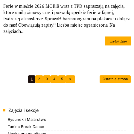
Ferie w mieście 2026 MOKiB wraz z TPD zapraszają na zajęcia,
które umilą zimowy czas i pozwolą spędzić ferie w fajnej,
twórczej atmosferze. Sprawdź harmonogram na plakacie i dołącz
do nas! Obowiązują zapisy!! Liczba miejsc ograniczona. Na
zajęciach...
czytaj dalej
na temat: Ferie
1
2
3
4
5
Ostatnia strona
Menu
Zajęcia i sekcje
Rysunek i Malarstwo
Taniec Break Dance
Nauka gry na gitarze