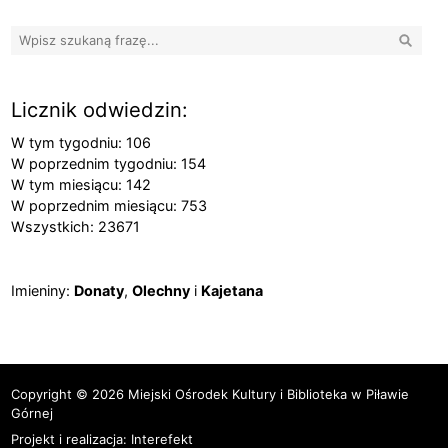
Wyszuk
Licznik odwiedzin:
W tym tygodniu: 106
W poprzednim tygodniu: 154
W tym miesiącu: 142
W poprzednim miesiącu: 753
Wszystkich: 23671
Imieniny
Imieniny:
Donaty
,
Olechny
i
Kajetana
Copyright © 2026 Miejski Ośrodek Kultury i Biblioteka w Piławie
Górnej
Projekt i realizacja:
Interefekt