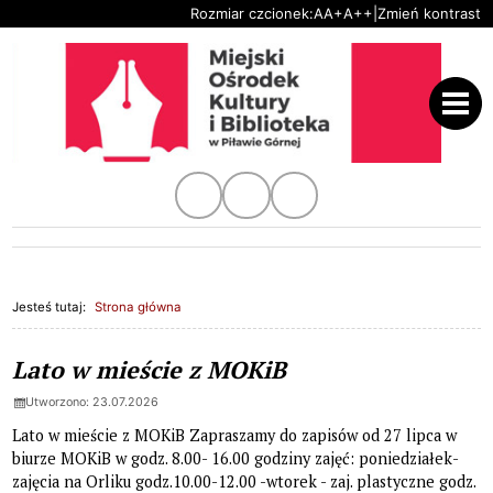
Ustaw domyślną czcionkę
Ustaw większą czcionkę
Ustaw największą czc
Rozmiar czcionek:
A
A+
A++
|
Zmień kontrast
Przejdź do głównej treści
Przejdź do wyszukiwarki
Kanał Youtube
Profil na instagram.com
Profil na facebook.com
1
«
»
1
Jesteś tutaj:
Strona główna
Strona główna
Aktualności, strona 1 z 11
Lato w mieście z MOKiB
Utworzono: 23.07.2026
Lato w mieście z MOKiB Zapraszamy do zapisów od 27 lipca w
biurze MOKiB w godz. 8.00- 16.00 godziny zajęć: poniedziałek-
zajęcia na Orliku godz.10.00-12.00 -wtorek - zaj. plastyczne godz.