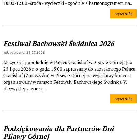
10.00-12.00 -środa - wycieczki - zgodnie z harmonogramem na...
czytaj dalej
na temat: Lato 
Festiwal Bachowski Świdnica 2026
Utworzono: 23.07.2026
Muzyczne popołudnie w Pałacu Gladishof w Piławie Górnej! Już
25 lipca 2026 r. o godz. 15:00 zapraszamy do zabytkowego Pałacu
Gladishof (Zamczysko) w Piławie Górnej na wyjątkowy koncert
organizowany w ramach Festiwalu Bachowskiego Świdnica. W
niezwykłej scenerii...
czytaj dalej
na temat: Festi
Podziękowania dla Partnerów Dni
Piławy Górnej