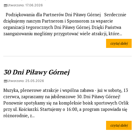
Utworzono: 17.06.2026
Podziękowania dla Partnerów Dni Piławy Górnej Serdecznie
dziękujemy naszym Partnerom i Sponsorom za wsparcie
organizacji tegorocznych Dni Piławy Górnej. Dzięki Państwa
zaangażowaniu mogliśmy przygotować wiele atrakcji, które...
czytaj dalej
na temat: Podzi
30 Dni Piławy Górnej
Utworzono: 25.05.2026
Muzyka, plenerowe atrakcje i wspólna zabawa - już w sobotę, 13
czerwca, zapraszamy na jubileuszowe 30. Dni Piławy Górnej!
Ponownie spotykamy się na kompleksie boisk sportowych Orlik
przy ul. Kościuszki. Startujemy o 16:00, a program zapowiada się
różnorodnie, z...
czytaj dalej
na temat: 30 Dn