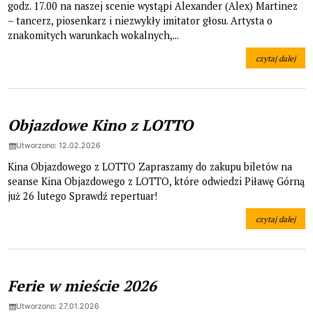
godz. 17.00 na naszej scenie wystąpi Alexander (Alex) Martinez
– tancerz, piosenkarz i niezwykły imitator głosu. Artysta o
znakomitych warunkach wokalnych,...
czytaj dalej
na temat: Konce
Objazdowe Kino z LOTTO
Utworzono: 12.02.2026
Kina Objazdowego z LOTTO Zapraszamy do zakupu biletów na
seanse Kina Objazdowego z LOTTO, które odwiedzi Piławę Górną
już 26 lutego Sprawdź repertuar!
czytaj dalej
na temat: Obj
Ferie w mieście 2026
Utworzono: 27.01.2026