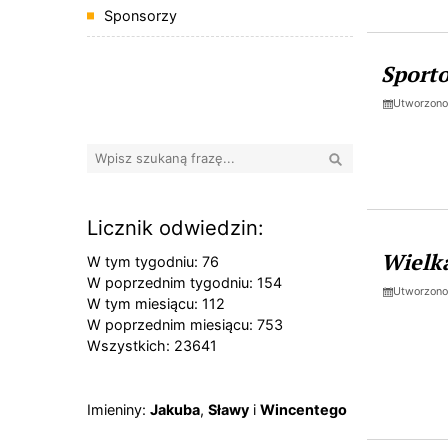
Sponsorzy
Sport
Banery boczne
Utworzono
Wyszukaj
Licznik odwiedzin:
Wielk
W tym tygodniu: 76
W poprzednim tygodniu: 154
Utworzono
W tym miesiącu: 112
W poprzednim miesiącu: 753
Wszystkich: 23641
Imieniny
Imieniny:
Jakuba
,
Sławy
i
Wincentego