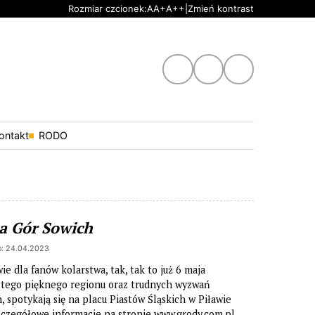
Ustaw domyślną czcionkę
Ustaw większą czcionkę
Ustaw największą czcionkę
Rozmiar czcionek:
A
A+
A++
|
Zmień kontrast
Kanał Youtube
Profil na instagram.co
Profil na faceb
ontakt
RODO
»
a Gór Sowich
: 24.04.2023
e dla fanów kolarstwa, tak, tak to już 6 maja
 tego pięknego regionu oraz trudnych wyzwań
, spotykają się na placu Piastów Śląskich w Piławie
h
zczegółowe informacje na stronie www.grody.com.pl