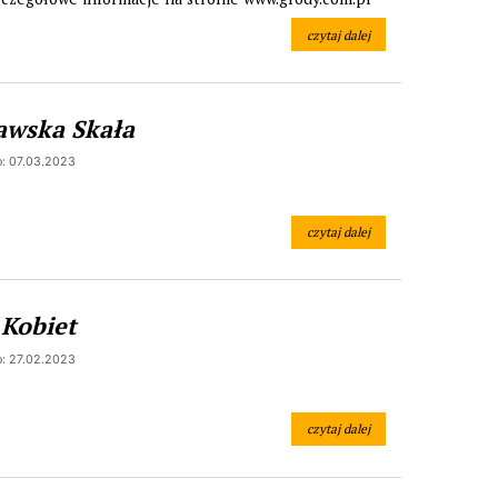
czytaj dalej
na temat: Korona Gór Sowich
ławska Skała
: 07.03.2023
czytaj dalej
na temat: IV Piławska Skała
 Kobiet
: 27.02.2023
czytaj dalej
na temat: Dzień Kobiet
alm i Pisanek