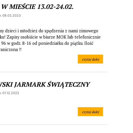
 W MIEŚCIE 13.02-24.02.
: 08.02.2023
y dzieci i młodzież do spędzenia z nami zimowego
u! Zapisy osobiście w biurze MOK lub telefonicznie
 96 w godz. 8-16 od poniedziałku do piątku. Ilość
raniczona !!
czytaj dalej
la 29 stycznia-godz.16.00, sala widowiskowa MOKiB
na temat: FERIE W MIEŚCIE 13.02
WSKI JARMARK ŚWIĄTECZNY
: 01.12.2022
czytaj dalej
na temat: PIŁAWSKI JARMARK 