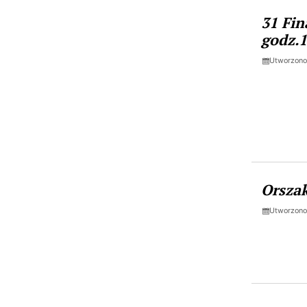
31 Fin
godz.
Utworzono
Orszak
Utworzono