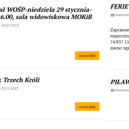
FERIE
ał WOŚP-niedziela 29 stycznia-
16.00, sala widowiskowa MOKiB
Utworzono
: 04.01.2023
Zapraszam
wypoczynk
74/837 15
miejsc og
czytaj dalej
na temat: 31 Finał WOŚP-niedzie
 Trzech Króli
PIŁA
: 22.12.2022
Utworzono
czytaj dalej
na temat: Orszak Trzech Króli