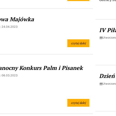
owa Majówka
: 24.04.2023
IV Pi
Utworzono
czytaj dalej
na temat: Sportowa Majówka
anocny Konkurs Palm i Pisanek
Dzień
: 06.03.2023
Utworzono
czytaj dalej
na temat: Wielkanocny Konkurs P