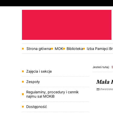
Przejdź do głównej treści
Przejdź do wyszukiwarki
Strona główna
MOK
Biblioteka
Izba Pamięci B
1
«
1
Jesteś tutaj:
Menu
Zajęcia i sekcje
Stro
Aktua
Mała 
Zespoły
Utworzono
Regulaminy, procedury i cennik
najmu sal MOKiB
Dostępność