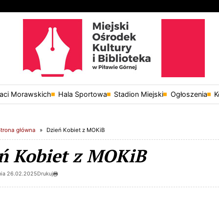
raci Morawskich
Hala Sportowa
Stadion Miejski
Ogłoszenia
K
Strona główna
Dzień Kobiet z MOKiB
ń Kobiet z MOKiB
nia 26.02.2025
Drukuj