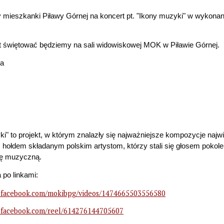
mieszkanki Piławy Górnej na koncert pt. "Ikony muzyki" w wykonan
t świętować będziemy na sali widowiskowej MOK w Piławie Górnej.
ca
i" to projekt, w którym znalazły się najważniejsze kompozycje najw
ołdem składanym polskim artystom, którzy stali się
głosem pokolen
nę muzyczną.
a po linkami:
.facebook.com/mokibpg/videos/1474665503556580
.facebook.com/reel/614276144705607