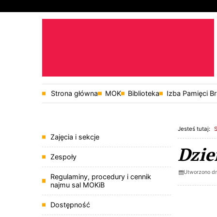
Przejdź do głównej treści
Przejdź do wyszukiwarki
Strona główna
MOK
Biblioteka
Izba Pamięci B
1
«
1
Jesteś tutaj:
Menu
Zajęcia i sekcje
Dzie
Zespoły
Utworzono d
Regulaminy, procedury i cennik
najmu sal MOKiB
Dostępność