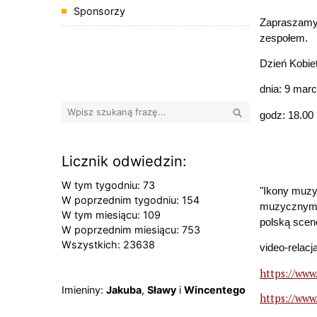
Sponsorzy
Zapraszamy 
zespołem.
Banery boczne
Dzień Kobie
dnia:
9 mar
Wyszukaj
godz: 18.00
Licznik odwiedzin:
W tym tygodniu: 73
"Ikony muzyk
W poprzednim tygodniu: 154
muzycznym h
W tym miesiącu: 109
polską sce
W poprzednim miesiącu: 753
Wszystkich: 23638
video-relacj
https://www
Imieniny
Imieniny:
Jakuba
,
Sławy
i
Wincentego
https://www