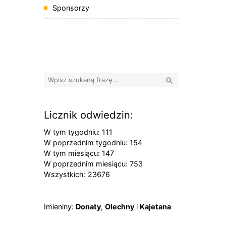
Sponsorzy
Banery boczne
Wyszukaj
Licznik odwiedzin:
W tym tygodniu: 111
W poprzednim tygodniu: 154
W tym miesiącu: 147
W poprzednim miesiącu: 753
Wszystkich: 23676
Imieniny
Imieniny:
Donaty
,
Olechny
i
Kajetana