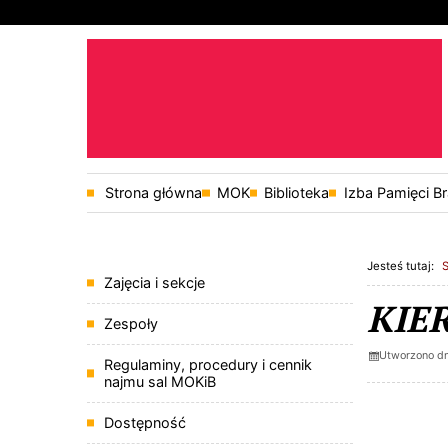
Przejdź do głównej treści
Przejdź do wyszukiwarki
Strona główna
MOK
Biblioteka
Izba Pamięci B
1
«
1
Jesteś tutaj:
Menu
Zajęcia i sekcje
KIE
Zespoły
Utworzono dn
Regulaminy, procedury i cennik
najmu sal MOKiB
Dostępność