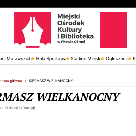
raci Morawskich
Hala Sportowa
Stadion Miejski
Ogłoszenia
K
Strona główna
KIERMASZ WIELKANOCNY
RMASZ WIELKANOCNY
ia 19.02.2024
Drukuj