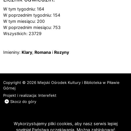
W tym tygodniu: 164
W poprzednim tygodniu: 154
W tym miesiącu: 200
W poprzednim miesiącu: 753
Wszystkich: 23729
Imieniny
Imieniny:
Klary
,
Romana
i
Rozyny
Copyright © 2026 Miejski Ośrodek Kultury i Biblioteka w Piławie
Górnej
Projekt i realizacja:
Interefekt
Skocz do góry
Wykorzystujemy pliki cookies, aby nasz serwis lepiej
spełniał Państwa oczekiwania. Można zablokować