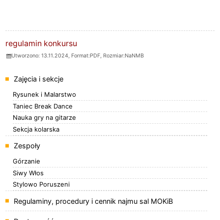
ZAŁĄCZNIKI
regulamin konkursu
Utworzono: 13.11.2024, Format:
PDF
, Rozmiar:
NaNMB
Menu
Zajęcia i sekcje
Rysunek i Malarstwo
Taniec Break Dance
Nauka gry na gitarze
Sekcja kolarska
Zespoły
Górzanie
Siwy Włos
Stylowo Poruszeni
Regulaminy, procedury i cennik najmu sal MOKiB