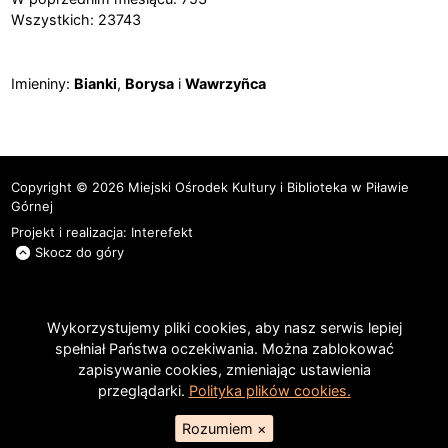
Wszystkich: 23743
Imieniny
Imieniny:
Bianki
,
Borysa
i
Wawrzyñca
Copyright © 2026 Miejski Ośrodek Kultury i Biblioteka w Piławie
Górnej
Projekt i realizacja:
Interefekt
Skocz do góry
Wykorzystujemy pliki cookies, aby nasz serwis lepiej
spełniał Państwa oczekiwania. Można zablokować
zapisywanie cookies, zmieniając ustawienia
przeglądarki.
Polityka plików cookies.
Rozumiem
×