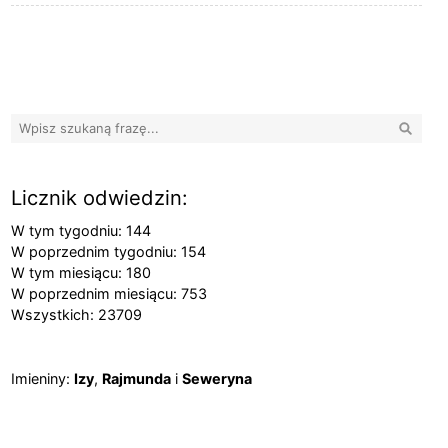
Banery boczne
Wyszuk
Licznik odwiedzin:
W tym tygodniu: 144
W poprzednim tygodniu: 154
W tym miesiącu: 180
W poprzednim miesiącu: 753
Wszystkich: 23709
Imieniny
Imieniny:
Izy
,
Rajmunda
i
Seweryna